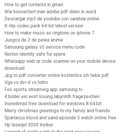
How to get contacts in gmail
Wie konvertiert man adobe pdf-datei in word
Descargar mp3 de youtube con caratula online
K-lite codec pack 64-bit latest version
How to make music as ringtone on iphone 7
Juegos de 2 de pelea anime
Samsung galaxy s5 service menu code
Norton identity safe für opera
Whatsapp web qr code scanner on your mobile device
download
Jpg to pdf converter online kostenlos ich liebe pdf
Vga vs dvi-d vs hdmi
Fox sports streaming app samsung tv
4 bilder ein wort lösung labyrinth fragezeichen
Incredimail free download for windows 8 64 bit
Merry christmas greetings to my family and friends
Spartacus blood and sand episode 5 watch online free
Hp laserjet 3030 treiber
Legend of zelda a link to the past snes review