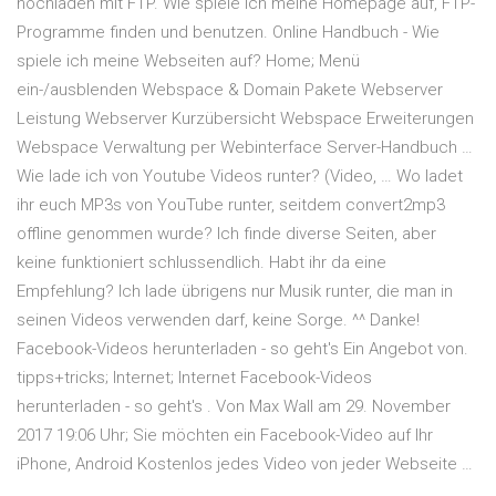
hochladen mit FTP. Wie spiele ich meine Homepage auf, FTP-
Programme finden und benutzen. Online Handbuch - Wie
spiele ich meine Webseiten auf? Home; Menü
ein-/ausblenden Webspace & Domain Pakete Webserver
Leistung Webserver Kurzübersicht Webspace Erweiterungen
Webspace Verwaltung per Webinterface Server-Handbuch …
Wie lade ich von Youtube Videos runter? (Video, … Wo ladet
ihr euch MP3s von YouTube runter, seitdem convert2mp3
offline genommen wurde? Ich finde diverse Seiten, aber
keine funktioniert schlussendlich. Habt ihr da eine
Empfehlung? Ich lade übrigens nur Musik runter, die man in
seinen Videos verwenden darf, keine Sorge. ^^ Danke!
Facebook-Videos herunterladen - so geht's Ein Angebot von.
tipps+tricks; Internet; Internet Facebook-Videos
herunterladen - so geht's . Von Max Wall am 29. November
2017 19:06 Uhr; Sie möchten ein Facebook-Video auf Ihr
iPhone, Android Kostenlos jedes Video von jeder Webseite …