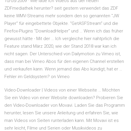
10/05/2009 · Wie lade ich Videos aus der neuen
ZDFmediathek herunter? seit gestern verwendet das ZDF
keine WMV-Streams mehr sondern den so genannten "JW
Player" für eingebettete Objekte. "GetASFStream" und die
Firefox-Plugins "DownloadHelper" und … Wenn ich das früher
gewusst hätte - Mit der … Ich vergleiche hier nahtprlich die
Feature stand März 2020, wie der Stand 2018 war kan ich
nicht sagen. Der Unterschied von Dailymotion zu Vimeo ist,
dass man bei Vimeo Abos für den eigenen Channel erstellen
und verkaufen kann. Wenn jemand das Abo kündigt, hat er …
Fehler im Geldsystem? on Vimeo
Video-Downloader | Videos von einer Webseite … Möchten
Sie ein Video von einer Website downloaden? Probieren Sie
den Video-Downloader von Movavi. Laden Sie das Programm
herunter, lesen Sie unsere Anleitung und erfahren Sie, wie
man Videos von Seiten runterladen kann. Mit Movavi ist es
sehr leicht, Filme und Serien oder Musikvideos zu