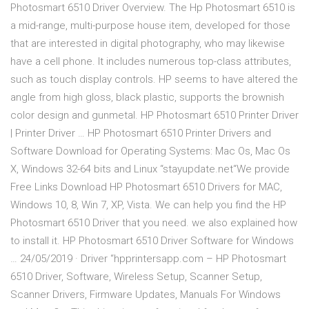
Photosmart 6510 Driver Overview. The Hp Photosmart 6510 is
a mid-range, multi-purpose house item, developed for those
that are interested in digital photography, who may likewise
have a cell phone. It includes numerous top-class attributes,
such as touch display controls. HP seems to have altered the
angle from high gloss, black plastic, supports the brownish
color design and gunmetal. HP Photosmart 6510 Printer Driver
| Printer Driver … HP Photosmart 6510 Printer Drivers and
Software Download for Operating Systems: Mac Os, Mac Os
X, Windows 32-64 bits and Linux “stayupdate.net“We provide
Free Links Download HP Photosmart 6510 Drivers for MAC,
Windows 10, 8, Win 7, XP, Vista. We can help you find the HP
Photosmart 6510 Driver that you need. we also explained how
to install it. HP Photosmart 6510 Driver Software for Windows
… 24/05/2019 · Driver “hpprintersapp.com – HP Photosmart
6510 Driver, Software, Wireless Setup, Scanner Setup,
Scanner Drivers, Firmware Updates, Manuals For Windows