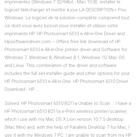
imprimantes (Windows 7 32/64bit - Mac 10.8). installer le
logiciel télécharger et mettre à jour LA DESCRIPTION:> Pou
Windows. Le logiciel de la solution complète comprend tout
ce dont vous avez besoin pour installer et utiliser votre
imprimante HP. HP Photosmart 6510 e-All-in-One Driver and …
Hpsoftwaredriver.com – Offers free link download of HP
Photosmart 6510 e-All-in-One printer driver and Software for
Windows 7, Windows 8, Windows 8.1, Windows 10, Mac OS
and Linux. This combination of the driver and software
includes the full set installer guide and other options for your
HP Photosmart 6510 e-All-in-One. HP Photosmart 6510 Driver
Download - HP …
Solved: HP Photosmart 6510 B211a Unable to Scan … I have a
HP Photosmart 6510 B211a e-Print wireless printer/scanner,
which I use with my Mac OS X Lion version 10.7.5 desktop
(Mac Mini) and, with the help of Parallels Desktop 7 for Mac, I
use it with my Windows 7 PC. I am unable to scan from my HP